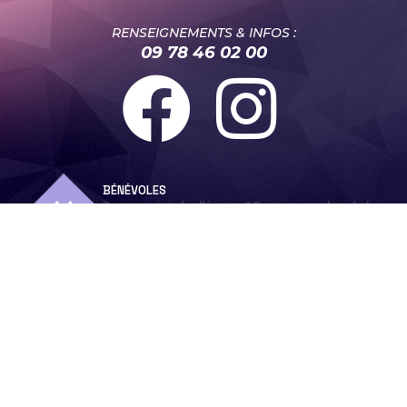
RENSEIGNEMENTS & INFOS :
09 78 46 02 00
BÉNÉVOLES
Tu veux rejoindre l'équipe ? Deviens membre de la
grande famille de l'Eucalyptus !
PARTENAIRES
Vous souhaitez devenir mécène, sponsor ou
accompagner le festival ? c'est ici !
CAMPING
Ouverture, animations, fonctionnement...