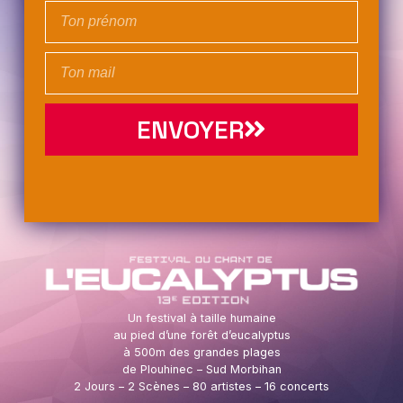
ENVOYER
Un festival à taille humaine
au pied d’une forêt d’eucalyptus
à 500m des grandes plages
de Plouhinec – Sud Morbihan
2 Jours – 2 Scènes – 80 artistes – 16 concerts